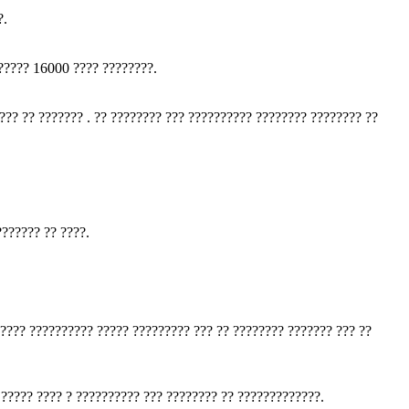
?.
????? 16000 ???? ????????.
? ??????? . ?? ???????? ??? ?????????? ???????? ???????? ??
??????? ?? ????.
????? ?????????? ????? ????????? ??? ?? ???????? ??????? ??? ??
 ????? ???? ? ?????????? ??? ???????? ?? ?????????????.