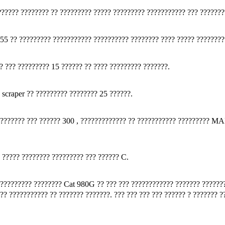
?????? ???????? ?? ????????? ????? ????????? ??????????? ??? ???????
955 ?? ????????? ??????????? ?????????? ???????? ???? ????? ????????
 ??? ????????? 15 ?????? ?? ???? ????????? ???????.
 scraper ?? ????????? ???????? 25 ??????.
????????? ??? ?????? 300 , ????????????? ?? ??????????? ????????? 
? ????? ???????? ????????? ??? ?????? C.
??????????? ???????? Cat 980G ?? ??? ??? ???????????? ??????? ??????
?? ??????????? ?? ??????? ???????. ??? ??? ??? ??? ?????? ? ??????? ?