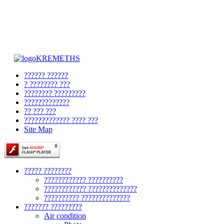
?????? ??????
? ???????? ???
???????? ?????????
?????????????
?? ??? ???
????????????? ???? ???
Site Map
????? ????????
???????????? ??????????
???????????? ??????????????
?????????? ??????????????
??????? ?????????
Air condition