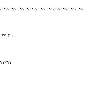
??? ??????? ???????? ?? ???? ??? ?? ??????? ?? ?????.
 ??? Holt.
???????.