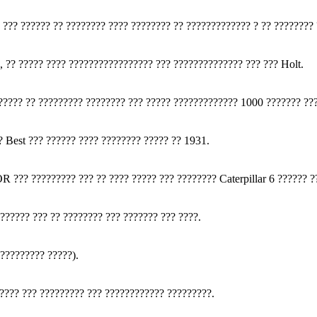
??? ?????? ?? ???????? ???? ???????? ?? ????????????? ? ?? ???????? 
, ?? ????? ???? ????????????????? ??? ?????????????? ??? ??? Holt.
????? ?? ????????? ???????? ??? ????? ????????????? 1000 ??????? ???
Best ??? ?????? ???? ???????? ????? ?? 1931.
? ????????? ??? ?? ???? ????? ??? ???????? Caterpillar 6 ?????? ?
?????? ??? ?? ???????? ??? ??????? ??? ????.
????????? ?????).
????? ??? ????????? ??? ???????????? ?????????.