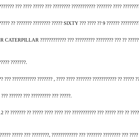
??????? ??? ???? ????? ??? ???????? ??????????? ??????? ???? ???????
????? ?? ??????? ???????? ????? SIXTY ??? ???? ?? 9 ?????? ????????
ATERPILLAR ???????????? ??? ????????? ???????? ??? ?? ???????? ?
???? ???????.
?? ??? ??????????? ??????? , ???? ???? ??????? ??????????? ?? ????? ?
 ??? ?????? ??? ????????? ??? ?????.
2 ?? ??????? ?? ????? ???? ???? ??? ??????????? ??? ????? ??? ?? ???
????? ????? ??? ????????, ???????????? ??? ??????? ???????? ??? ????