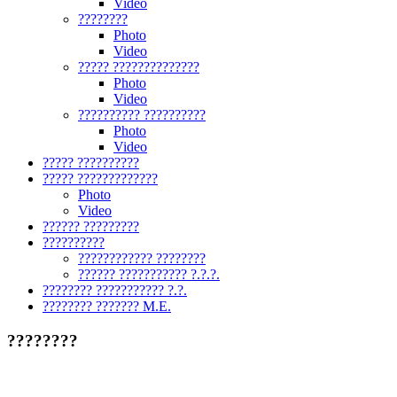
Video
????????
Photo
Video
????? ??????????????
Photo
Video
?????????? ??????????
Photo
Video
????? ??????????
????? ?????????????
Photo
Video
?????? ?????????
??????????
???????????? ????????
?????? ??????????? ?.?.?.
???????? ??????????? ?.?.
???????? ??????? M.E.
????????