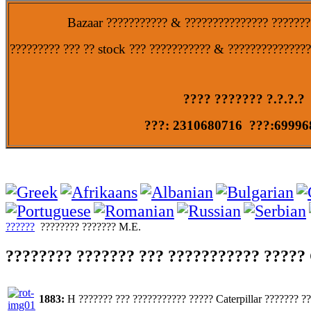
Bazaar ??????????? & ??????????????? ?????????
????????? ??? ?? stock ??? ??????????? & ???????????????
???? ??????? ?.?.?.?
???: 2310680716 ???:69996
??????
???????? ??????? M.E.
???????? ??????? ??? ??????????? ????? 
1883:
H ??????? ??? ??????????? ????? Caterpillar ??????? ??