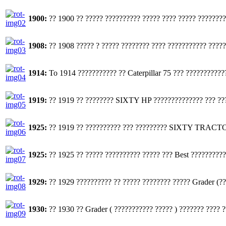
1900:
?? 1900 ?? ????? ?????????? ????? ???? ????? ???????? 
1908:
?? 1908 ????? ? ????? ???????? ???? ??????????? ?????
1914:
To 1914 ??????????? ?? Caterpillar 75 ??? ???????????
1919:
?? 1919 ?? ???????? SIXTY HP ?????????????? ??? ??? 
1925:
?? 1919 ?? ?????????? ??? ????????? SIXTY TRACTOR ??
1925:
?? 1925 ?? ????? ?????????? ????? ??? Best ??????????
1929:
?? 1929 ?????????? ?? ????? ???????? ????? Grader (??
1930:
?? 1930 ?? Grader ( ??????????? ????? ) ??????? ???? 