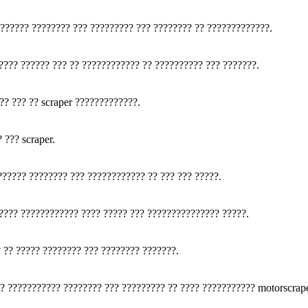
?????? ???????? ??? ????????? ??? ???????? ?? ?????????????.
???? ?????? ??? ?? ???????????? ?? ?????????? ??? ???????.
? ??? ?? scraper ?????????????.
 ??? scraper.
????? ???????? ??? ???????????? ?? ??? ??? ?????.
????? ???????????? ???? ????? ??? ??????????????? ?????.
 ?? ????? ???????? ??? ???????? ???????.
? ??????????? ???????? ??? ????????? ?? ???? ??????????? motorscrape