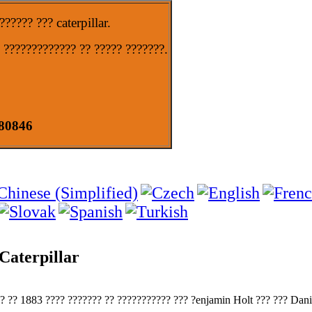
???? ??? caterpillar.
 ????????????? ?? ????? ???????.
80846
Caterpillar
? ?? 1883 ???? ??????? ?? ??????????? ??? ?enjamin Holt ??? ??? Dani