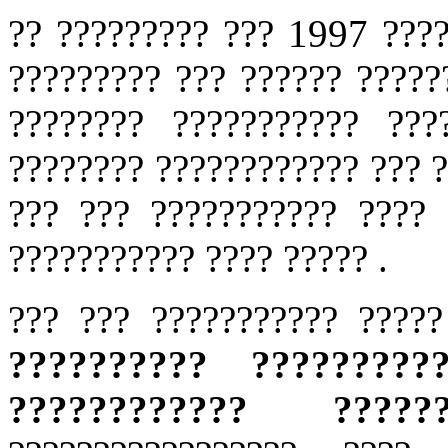
?? ????????? ??? 1997 ????
????????? ??? ?????? ?????
???????? ??????????? ???
???????? ???????????? ??? ?
??? ??? ??????????? ???? 
??????????? ???? ????? .
??? ??? ??????????? ????
?????????? ?????????
???????????? ??????