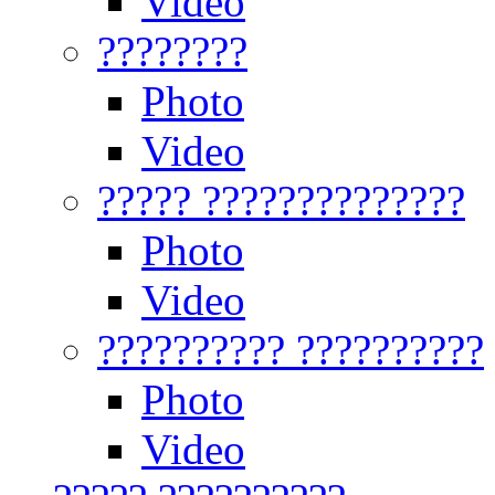
Video
????????
Photo
Video
????? ??????????????
Photo
Video
?????????? ??????????
Photo
Video