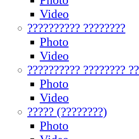
Video
?????????? ????????
Photo
Video
?????????? ???????? ?
Photo
Video
????? (????????)
Photo