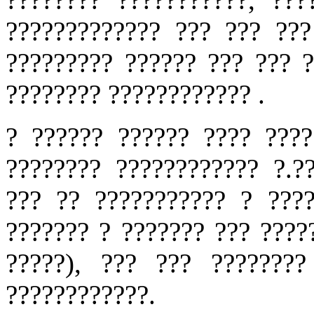
????????????? ??? ??? ???
????????? ?????? ??? ??? ?
???????? ???????????? .
? ?????? ?????? ???? ????
???????? ???????????? ?.?
??? ?? ??????????? ? ????
??????? ? ??????? ??? ????
?????), ??? ??? ????????
????????????.