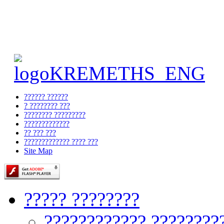
?????? ??????
? ???????? ???
???????? ?????????
?????????????
?? ??? ???
????????????? ???? ???
Site Map
????? ????????
???????????? ????????