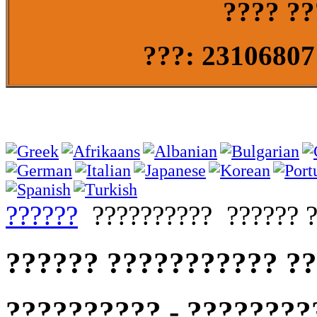
???? ??
???: 2310680
??????
??????????
?????? ?
?????? ??????????? ?
?????????? - ????????